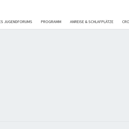
DES JUGENDFORUMS
PROGRAMM
ANREISE & SCHLAFPLÄTZE
CRO
STAR
50 Jahre
Jugendforum
Riedlingen
E.V.