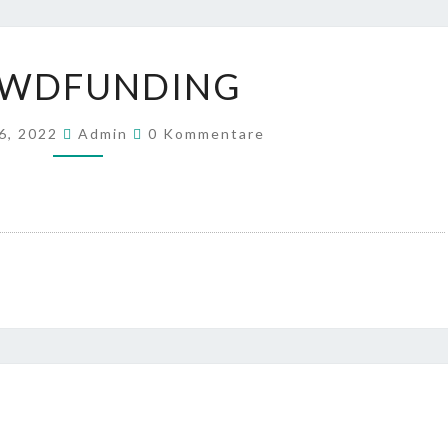
CROWDFUNDING
WDFUNDING
Kommentare
6, 2022
Admin
0 Kommentare